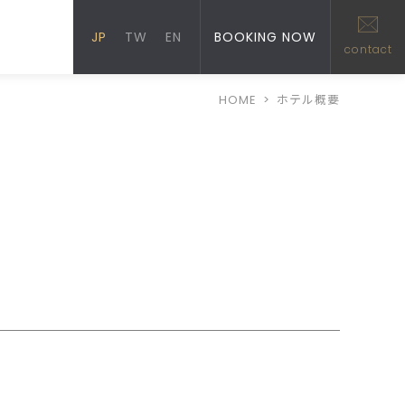
JP
TW
EN
BOOKING NOW
contact
HOME
>
ホテル概要