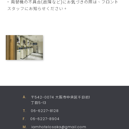
- 両替機の不具合(故障など)にお気づきの際は、フロント
スタッフにお知らせください。
A
.
〒542-0074 大阪市中央区千日前1
丁目5−13
T
.
06-6227-8128
F
.
06-6227-8904
M
.
iamhotelosaka@gmail.com